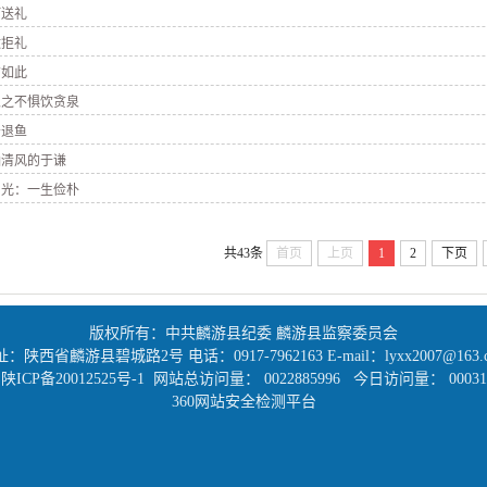
打送礼
檄拒礼
贫如此
隐之不惧饮贪泉
母退鱼
袖清风的于谦
马光：一生俭朴
共43条
首页
上页
1
2
下页
版权所有：中共麟游县纪委 麟游县监察委员会
：陕西省麟游县碧城路2号 电话：0917-7962163 E-mail：lyxx2007@163.
陕ICP备20012525号-1
网站总访问量：
0022885996
今日访问量：
00031
360网站安全检测平台