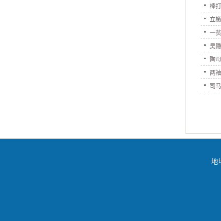
棒
立
一
吴
陶
两
司
地址