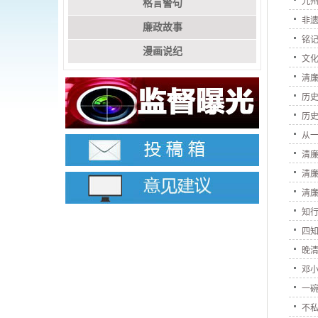
九州
格言警句
非遗
廉政故事
铭记
漫画说纪
文
清
历史
历史
从一
清廉
清廉
清廉
知行
四知
晚
邓
一
不