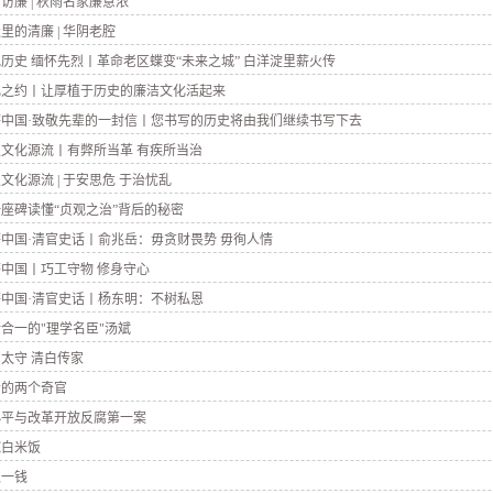
访廉 | 秋雨名家廉意浓
里的清廉 | 华阴老腔
历史 缅怀先烈丨革命老区蝶变“未来之城” 白洋淀里薪火传
化之约丨让厚植于历史的廉洁文化活起来
廉中国·致敬先辈的一封信丨您书写的历史将由我们继续书写下去
文化源流丨有弊所当革 有疾所当治
文化源流 | 于安思危 于治忧乱
座碑读懂“贞观之治”背后的秘密
中国·清官史话丨俞兆岳：毋贪财畏势 毋徇人情
中国丨巧工守物 修身守心
中国·清官史话丨杨东明：不树私恩
合一的"理学名臣"汤斌
太守 清白传家
清的两个奇官
小平与改革开放反腐第一案
碗白米饭
私一钱