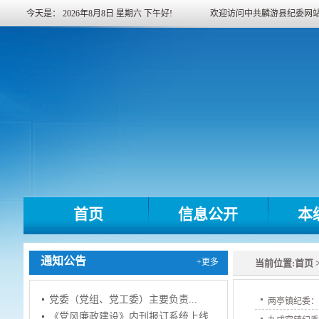
今天是：
2026年8月8日
星期六
下午好!
欢迎访问中共麟游县纪委网
首页
信息公开
本
通知公告
+更多
当前位置:
首页
党委（党组、党工委）主要负责...
两亭镇纪委
《党风廉政建设》内刊报订系统上线