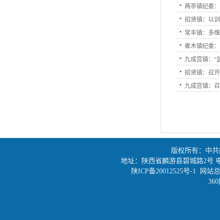
两亭镇纪委
招贤镇：以训
常丰镇：多维
崔木镇纪委：
九成宫镇：“
招贤镇：召
九成宫镇：召
版权所有：中共
地址：陕西省麟游县碧城路2号 电话：0917
陕ICP备20012525号-1
网站总
36