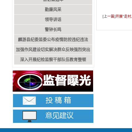
勤廉风采
[
上一篇
]
开展“走
领导讲话
警钟长鸣
麟游县纪委监委公布疫情防控违纪违法
加强作风建设切实解决群众反映强烈突出
深入开展纪检监察干部队伍教育整顿
问题专栏