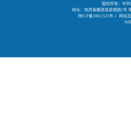
版权所有：中共
地址：陕西省麟游县碧城路2号 电话：0917
陕ICP备20012525号-1
网站总
36