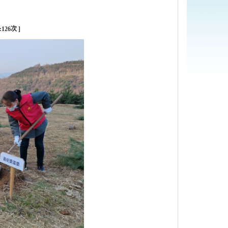
:
126
次 ]