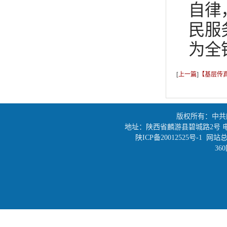
自律
民服
为全
[
上一篇
]
【基层传
篇文章”
版权所有：中共
地址：陕西省麟游县碧城路2号 电话：0917
陕ICP备20012525号-1
网站总
36