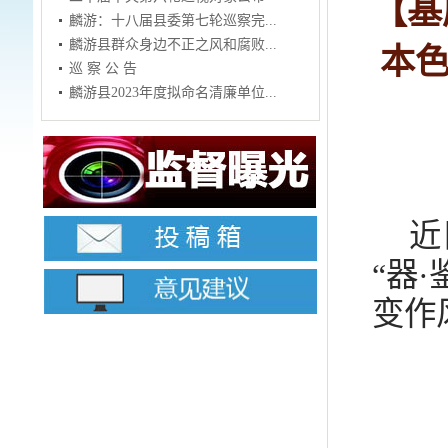
【基
麟游：十八届县委第七轮巡察完...
麟游县群众身边不正之风和腐败...
本色
巡 察 公 告
麟游县2023年度拟命名清廉单位...
近
“器
变作